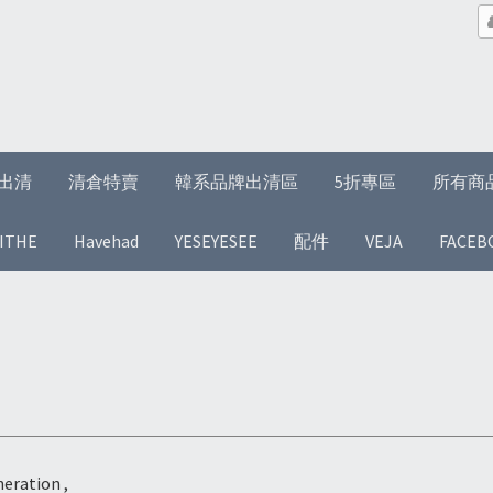
1折出清
清倉特賣
韓系品牌出清區
5折專區
所有商
ITHE
Havehad
YESEYESEE
配件
VEJA
FACEB
eration ,