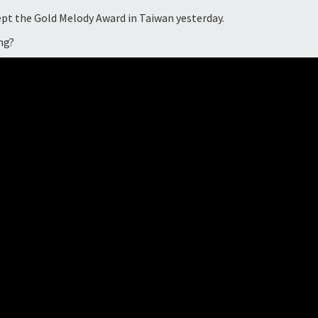
ept the Gold Melody Award in Taiwan yesterday.
ng?