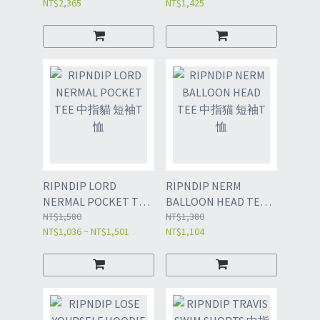
NT$2,365
NT$1,425
RIPNDIP LORD
RIPNDIP NERM
NERMAL POCKET TEE
BALLOON HEAD TEE
中指貓 短袖T恤
NT$1,580
中指猫 短袖T恤
NT$1,380
NT$1,036 ~ NT$1,501
NT$1,104