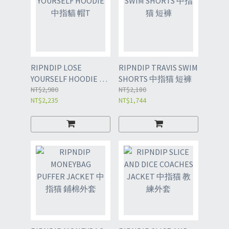
RIPNDIP LOSE
RIPNDIP TRAVIS SWIM
YOURSELF HOODIE 中
SHORTS 中指猫 短褲
指貓 帽T
NT$2,980
NT$2,180
NT$2,235
NT$1,744