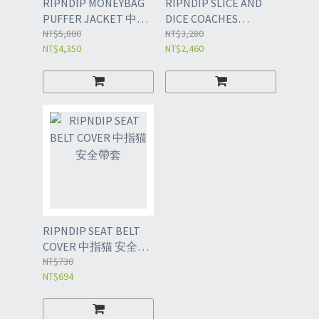
RIPNDIP MONEYBAG
RIPNDIP SLICE AND
PUFFER JACKET 中指
DICE COACHES
猫 鋪棉外套
NT$5,800
JACKET 中指猫 教練
NT$3,280
NT$4,350
NT$2,460
外套
RIPNDIP SEAT BELT
COVER 中指猫 安全帶
套
NT$730
NT$694