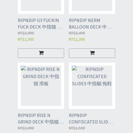
RIPNDIP ILY FUCKIN
RIPNDIP NERM
FUCK DECK 中指猫 滑
BALLOON DECK 中指
板
NT$2,490
猫 滑板
NT$2,490
NT$2,365
NT$2,365
RIPNDIP RISE N
RIPNDIP
GRIND DECK 中指猫
CONFISCATED SLIDES
滑板
NT$2,490
中指貓 拖鞋
NT$1,500