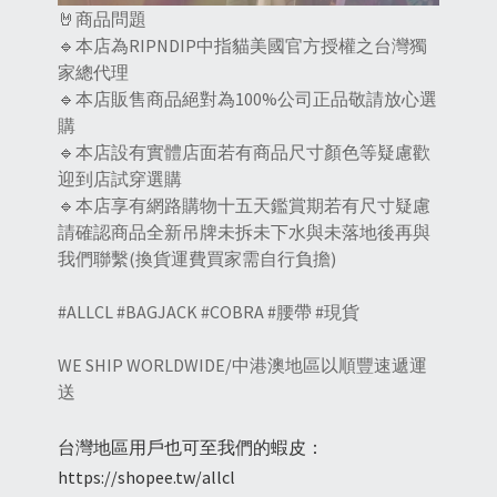
🤘商品問題
🔹本店為RIPNDIP中指貓美國官方授權之台灣獨
家總代理
🔹本店販售商品絕對為100%公司正品敬請放心選
購
🔹本店設有實體店面若有商品尺寸顏色等疑慮歡
迎到店試穿選購
🔹本店享有網路購物十五天鑑賞期若有尺寸疑慮
請確認商品全新吊牌未拆未下水與未落地後再與
我們聯繫(換貨運費買家需自行負擔)
#ALLCL #BAGJACK #COBRA #腰帶 #現貨
WE SHIP WORLDWIDE/中港澳地區以順豐速遞運
送
台灣地區用戶也可至我們的蝦皮：
https://shopee.tw/allcl