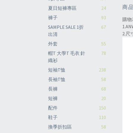
商
夏日短褲專區
24
褲子
93
購物
1.A
SAMPLE SALE 1折
67
2.尺
出清
外套
55
帽T 大學T 毛衣 針
78
織衫
短袖T恤
238
長袖T恤
58
長褲
68
短褲
20
配件
150
鞋子
110
換季折扣區
58