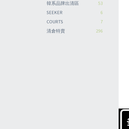
韓系品牌出清區
53
SEEKER
6
COURTS
7
清倉特賣
296