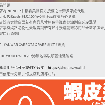
商品問題
本店為RIPNDIP中指貓美國官方授權之台灣獨家總代理
本店販售商品絕對為100%公司正品敬請放心選購
本店設有實體店面若有商品尺寸顏色等疑慮歡迎到店試穿選購
本店享有網路購物七天鑑賞期若有尺寸疑慮請確認商品全新吊牌未
需自行負擔)
CL #ANWAR CARROTS X RARE #帽T #現貨
SHIP WORLDWIDE/中港澳地區以順豐速遞運送
地區用戶也可至我們的蝦皮：
https://shopee.tw/allcl
用信用卡分期、蝦皮店到店等功能