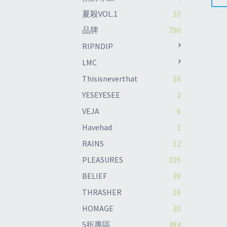
夏殺VOL.1
10
品牌
790
RIPNDIP
LMC
Thisisneverthat
16
YESEYESEE
2
VEJA
6
Havehad
1
RAINS
12
PLEASURES
105
BELIEF
39
THRASHER
18
HOMAGE
30
5折專區
484