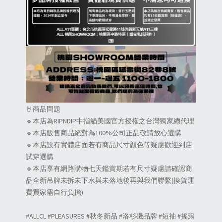
🤘商品問題
🔹本店為RIPNDIP中指貓美國官方授權之台灣獨家總代理
🔹本店販售商品絕對為100%公司正品敬請放心選購
🔹本店設有實體店面若有商品尺寸顏色等疑慮歡迎到店
試穿選購
🔹本店享有網路購物七天鑑賞期若有尺寸疑慮請確認商
品全新吊牌未拆未下水與未落地後再與我們聯繫(換貨運
費買家需自行負擔)
#ALLCL #PLEASURES #秋冬新品 #洛杉磯品牌 #短袖 #搖滾