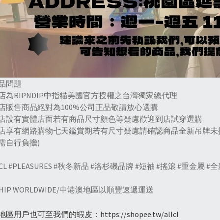
商品問題
本店為RIPNDIP中指貓美國官方授權之台灣獨家總代理
本店販售商品絕對為100%公司正品敬請放心選購
本店設有實體店面若有商品尺寸顏色等疑慮歡迎到店試穿選購
本店享有網路購物七天鑑賞期若有尺寸疑慮請確認商品全新吊牌未
需自行負擔)
LCL #PLEASURES #秋冬新品 #洛杉磯品牌 #短袖 #搖滾 #重金屬 
SHIP WORLDWIDE/中港澳地區以順豐速遞運送
地區用戶也可至我們的蝦皮：
https://shopee.tw/allcl