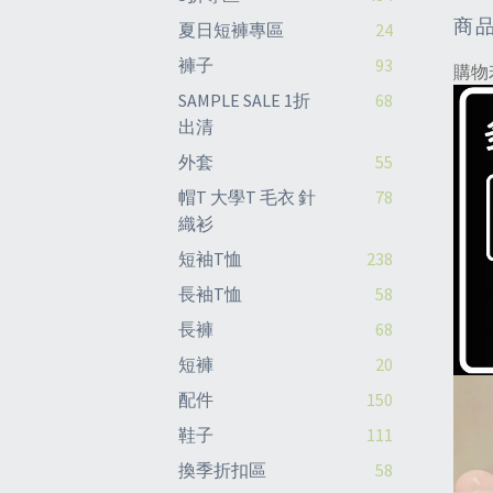
商
夏日短褲專區
24
褲子
93
購物
SAMPLE SALE 1折
68
出清
外套
55
帽T 大學T 毛衣 針
78
織衫
短袖T恤
238
長袖T恤
58
長褲
68
短褲
20
配件
150
鞋子
111
換季折扣區
58