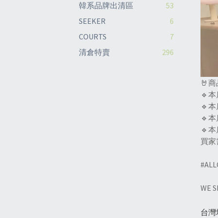
韓系品牌出清區
53
SEEKER
6
COURTS
7
清倉特賣
296
🤘
🔹
🔹
🔹
🔹
買家
#AL
WE 
台灣