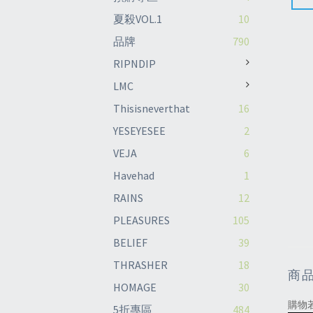
夏殺VOL.1
10
品牌
790
RIPNDIP
LMC
Thisisneverthat
16
YESEYESEE
2
VEJA
6
Havehad
1
RAINS
12
PLEASURES
105
BELIEF
39
THRASHER
18
商
HOMAGE
30
購物
5折專區
484