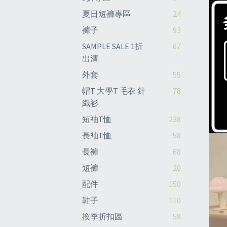
夏日短褲專區
24
褲子
93
SAMPLE SALE 1折
67
出清
外套
55
帽T 大學T 毛衣 針
78
織衫
短袖T恤
238
長袖T恤
58
長褲
68
短褲
20
配件
150
鞋子
110
換季折扣區
58