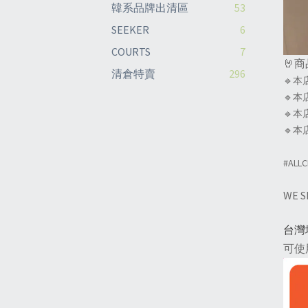
韓系品牌出清區
53
SEEKER
6
COURTS
7
🤘
清倉特賣
296
🔹本
🔹
🔹
🔹
#ALL
WE 
台灣
可使