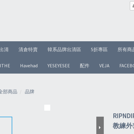
1折出清
清倉特賣
韓系品牌出清區
5折專區
所有商
ITHE
Havehad
YESEYESEE
配件
VEJA
FACEB
全部商品
品牌
RIPNDI
教練外