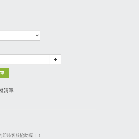
0
0
車
蹤清單
們的即時客服協助喔！！