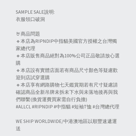
SAMPLE SALE說明:
衣服領口破洞
🤘商品問題
🔹本店為RIPNDIP中指貓美國官方授權之台灣獨
家總代理
🔹本店販售商品絕對為100%公司正品敬請放心選
購
🔹本店設有實體店面若有商品尺寸顏色等疑慮歡
迎到店試穿選購
🔹本店享有網路購物七天鑑賞期若有尺寸疑慮請
確認商品全新吊牌未拆未下水與未落地後再與我
們聯繫(換貨運費買家需自行負擔)
#ALLCL #RIPNDIP #中指貓 #短袖T恤 #台灣總代理
WE SHIP WORLDWIDE/中港澳地區以順豐速遞運
送