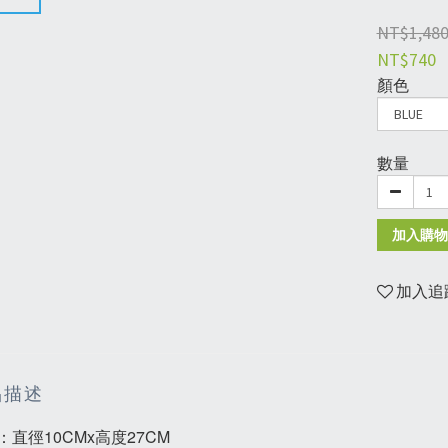
NT$1,48
NT$740
顏色
數量
加入購物
加入追
品描述
：直徑10CMx高度27CM