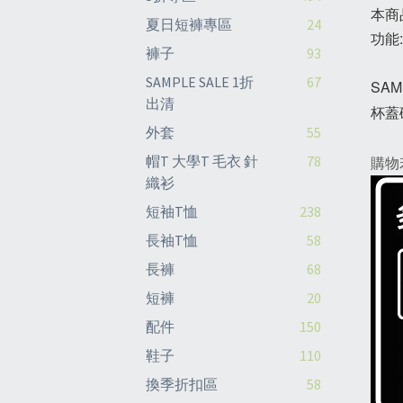
本商品
夏日短褲專區
24
功能
褲子
93
SAMPLE SALE 1折
67
SAM
出清
杯蓋
外套
55
帽T 大學T 毛衣 針
78
購物
織衫
短袖T恤
238
長袖T恤
58
長褲
68
短褲
20
配件
150
鞋子
110
換季折扣區
58