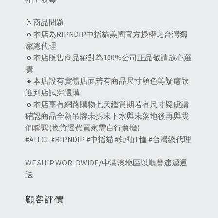
🤘商品問題
🔹本店為RIPNDIP中指貓美國官方授權之台灣獨
家總代理
🔹本店販售商品絕對為100%公司正品敬請放心選
購
🔹本店設有實體店面若有商品尺寸顏色等疑慮歡
迎到店試穿選購
🔹本店享有網路購物七天鑑賞期若有尺寸疑慮請
確認商品全新吊牌未拆未下水與未落地後再與我
們聯繫(換貨運費買家需自行負擔)
#ALLCL #RIPNDIP #中指貓 #短袖T恤 #台灣總代理
WE SHIP WORLDWIDE/中港澳地區以順豐速遞運
送
顧客評價