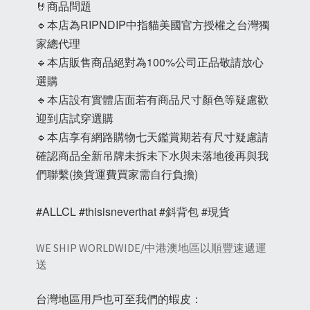
🤘商品問題
🔹本店為RIPNDIP中指貓美國官方授權之台灣獨
家總代理
🔹本店販售商品絕對為100%公司正品敬請放心
選購
🔹本店設有實體店面若有商品尺寸顏色等疑慮歡
迎到店試穿選購
🔹本店享有網路購物七天鑑賞期若有尺寸疑慮請
確認商品全新吊牌未拆未下水與未落地後再與我
們聯繫(換貨運費買家需自行負擔)
#ALLCL #thisisneverthat #斜背包 #現貨
WE SHIP WORLDWIDE/中港澳地區以順豐速遞運
送
台灣地區用戶也可至我們的蝦皮：