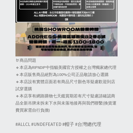
🤘商品問題
🔹本店為RIPNDIP中指貓美國官方授權之台灣獨家總代理
🔹本店販售商品絕對為100%公司正品敬請放心選購
🔹本店設有實體店面若有商品尺寸顏色等疑慮歡迎到店
試穿選購
🔹本店享有網路購物七天鑑賞期若有尺寸疑慮請確認商
品全新吊牌未拆未下水與未落地後再與我們聯繫(換貨運
費買家需自行負擔)
#ALLCL #UNDEFEATED #帽子 #台灣總代理