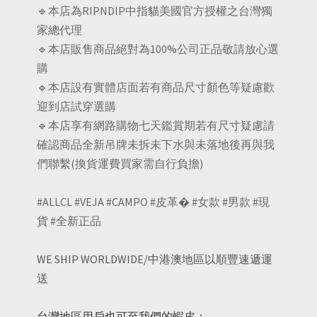
🔹本店為RIPNDIP中指貓美國官方授權之台灣獨
家總代理
🔹本店販售商品絕對為100%公司正品敬請放心選
購
🔹本店設有實體店面若有商品尺寸顏色等疑慮歡
迎到店試穿選購
🔹本店享有網路購物七天鑑賞期若有尺寸疑慮請
確認商品全新吊牌未拆未下水與未落地後再與我
們聯繫(換貨運費買家需自行負擔)
#ALLCL #VEJA #CAMPO #皮革� #女款 #男款 #現
貨 #全新正品
WE SHIP WORLDWIDE/中港澳地區以順豐速遞運
送
台灣地區用戶也可至我們的蝦皮：