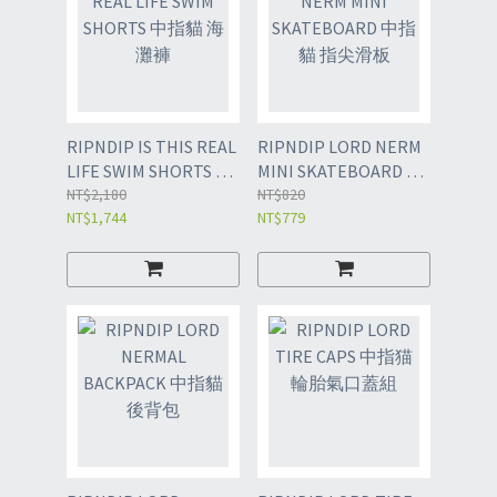
RIPNDIP IS THIS REAL
RIPNDIP LORD NERM
LIFE SWIM SHORTS 中
MINI SKATEBOARD 中
指貓 海灘褲
NT$2,180
指貓 指尖滑板
NT$820
NT$1,744
NT$779