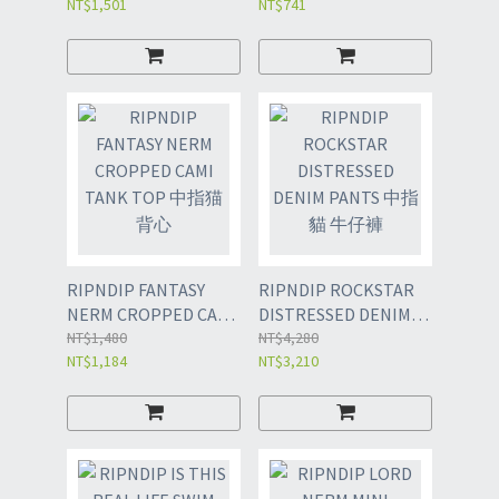
NT$1,501
NT$741
杯
RIPNDIP FANTASY
RIPNDIP ROCKSTAR
NERM CROPPED CAMI
DISTRESSED DENIM
TANK TOP 中指猫 背
NT$1,480
PANTS 中指貓 牛仔褲
NT$4,280
NT$1,184
NT$3,210
心