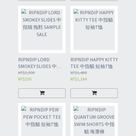
RIPNDIP LORD
RIPNDIP HAPPY KITTY
SMOKEY SLIDES 中指
TEE 中指貓 短袖T恤
猫 拖鞋 SAMPLE SALE
NT$1,500
NT$1,480
NT$150
NT$1,184