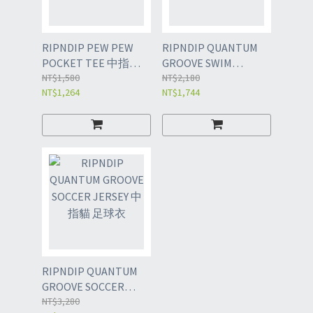
RIPNDIP PEW PEW
RIPNDIP QUANTUM
POCKET TEE 中指貓
GROOVE SWIM
短袖T恤
NT$1,580
SHORTS 中指貓 海灘
NT$2,180
NT$1,264
NT$1,744
褲
RIPNDIP QUANTUM
GROOVE SOCCER
JERSEY 中指貓 足球衣
NT$3,280