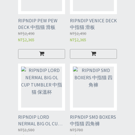
RIPNDIP PEW PEW
RIPNDIP VENICE DECK
DECK 中指猫 滑板
中指猫 滑板
NT$2,490
NT$2,490
NT$2,365
NT$2,365
RIPNDIP LORD
RIPNDIP SMD BOXERS
NERMAL BIG OL CUP
中指猫 四角褲
TUMBLER 中指猫 保溫
NT$1,580
NT$780