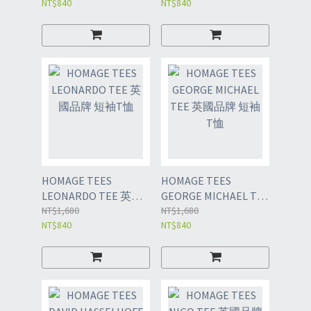
NT$840
NT$840
HOMAGE TEES
HOMAGE TEES
LEONARDO TEE 英國
GEORGE MICHAEL TEE
品牌 短袖T恤
NT$1,680
英國品牌 短袖T恤
NT$1,680
NT$840
NT$840