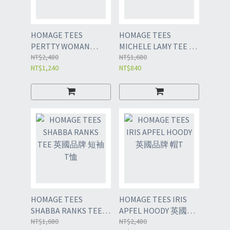
HOMAGE TEES
HOMAGE TEES
PERTTY WOMAN
MICHELE LAMY TEE 英
HOODIE 英國品牌 帽
NT$2,480
國品牌 短袖T恤
NT$1,680
NT$1,240
NT$840
Ｔ
HOMAGE TEES
HOMAGE TEES IRIS
SHABBA RANKS TEE
APFEL HOODY 英國品
英國品牌 短袖T恤
NT$1,680
牌 帽T
NT$2,480