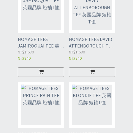
HOMAGE TEES
HOMAGE TEES DAVID
JAMIROQUAI TEE 英國
ATTENBOROUGH TEE
品牌 短袖T恤
NT$1,680
英國品牌 短袖T恤
NT$1,680
NT$840
NT$840