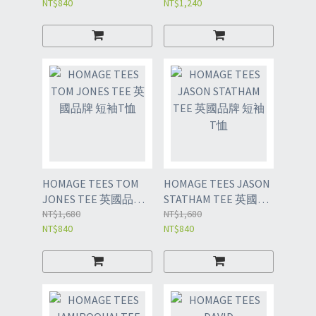
NT$840
NT$1,240
HOMAGE TEES TOM
HOMAGE TEES JASON
JONES TEE 英國品牌
STATHAM TEE 英國品
短袖T恤
NT$1,680
牌 短袖T恤
NT$1,680
NT$840
NT$840