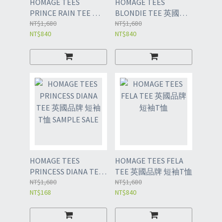
HOMAGE TEES
HOMAGE TEES
PRINCE RAIN TEE 英
BLONDIE TEE 英國品
國品牌 短袖T恤
NT$1,680
牌 短袖T恤
NT$1,680
NT$840
NT$840
HOMAGE TEES
HOMAGE TEES FELA
PRINCESS DIANA TEE
TEE 英國品牌 短袖T恤
英國品牌 短袖T恤
NT$1,680
NT$1,680
NT$168
NT$840
SAMPLE SALE