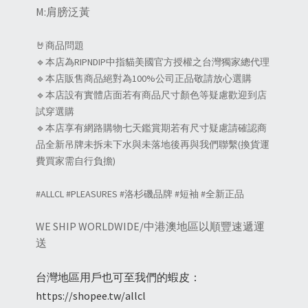
M:肩膀泛黃
🤘商品問題
🔹本店為RIPNDIP中指貓美國官方授權之台灣獨家總代理
🔹本店販售商品絕對為100%公司正品敬請放心選購
🔹本店設有實體店面若有商品尺寸顏色等疑慮歡迎到店
試穿選購
🔹本店享有網路購物七天鑑賞期若有尺寸疑慮請確認商
品全新吊牌未拆未下水與未落地後再與我們聯繫(換貨運
費買家需自行負擔)
#ALLCL #PLEASURES #洛杉磯品牌 #短袖 #全新正品
WE SHIP WORLDWIDE/中港澳地區以順豐速遞運
送
台灣地區用戶也可至我們的蝦皮：
https://shopee.tw/allcl