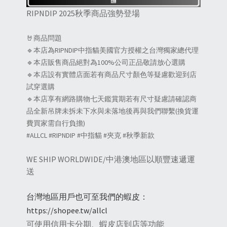
RIPNDIP 2025秋季商品強勢登場
🤘商品問題
🔹本店為RIPNDIP中指貓美國官方授權之台灣獨家總代理
🔹本店販售商品絕對為100%公司正品敬請放心選購
🔹本店設有實體店面若有商品尺寸顏色等疑慮歡迎到店
試穿選購
🔹本店享有網路購物七天鑑賞期若有尺寸疑慮請確認商
品全新吊牌未拆未下水與未落地後再與我們聯繫(換貨運
費買家需自行負擔)
#ALLCL #RIPNDIP #中指貓 #夾克 #秋季新款
WE SHIP WORLDWIDE/中港澳地區以順豐速遞運
送
台灣地區用戶也可至我們的蝦皮：
https://shopee.tw/allcl
可使用信用卡分期、蝦皮店到店等功能