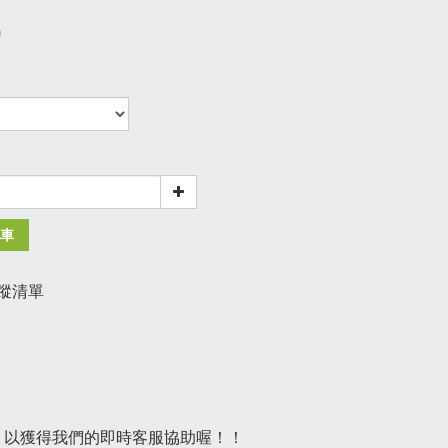
0
3
車
蹤清單
示，以獲得我們的即時客服協助喔！！