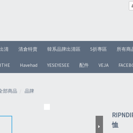
1折出清
清倉特賣
韓系品牌出清區
5折專區
所有商
ITHE
Havehad
YESEYESEE
配件
VEJA
FACEB
全部商品
品牌
RIPND
恤