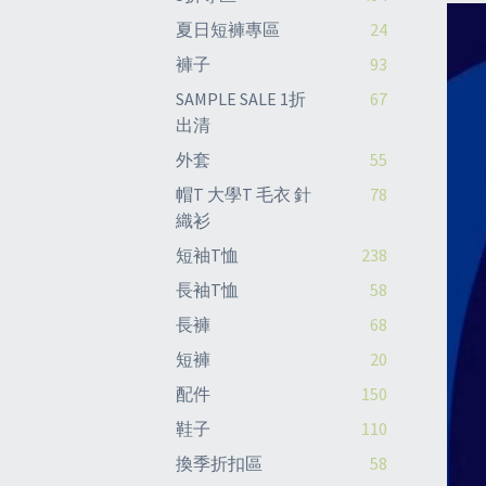
夏日短褲專區
24
褲子
93
SAMPLE SALE 1折
67
出清
外套
55
帽T 大學T 毛衣 針
78
織衫
短袖T恤
238
長袖T恤
58
長褲
68
短褲
20
配件
150
鞋子
110
換季折扣區
58