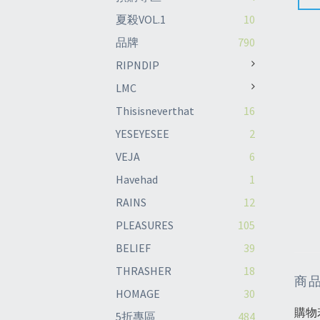
夏殺VOL.1
10
品牌
790
RIPNDIP
LMC
Thisisneverthat
16
YESEYESEE
2
VEJA
6
Havehad
1
RAINS
12
PLEASURES
105
BELIEF
39
THRASHER
18
商
HOMAGE
30
購物
5折專區
484