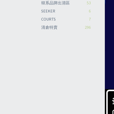
韓系品牌出清區
53
SEEKER
6
COURTS
7
清倉特賣
296