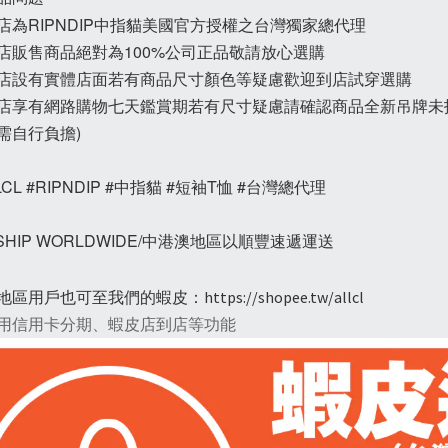
本店為RIPNDIP中指貓美國官方授權之台灣獨家總代理
本店販售商品絕對為100%公司正品敬請放心選購
本店設有實體店面若有商品尺寸顏色等疑慮歡迎到店試穿選購
本店享有網路購物七天鑑賞期若有尺寸疑慮請確認商品全新吊牌未
需自行負擔)
LCL #RIPNDIP #中指貓 #短袖T恤 #台灣總代理
 SHIP WORLDWIDE/中港澳地區以順豐速遞運送
地區用戶也可至我們的蝦皮：
https://shopee.tw/allcl
用信用卡分期、蝦皮店到店等功能