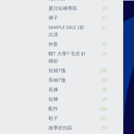
夏日短褲專區
24
褲子
93
SAMPLE SALE 1折
67
出清
外套
55
帽T 大學T 毛衣 針
78
織衫
短袖T恤
238
長袖T恤
58
長褲
68
短褲
20
配件
150
鞋子
110
換季折扣區
58