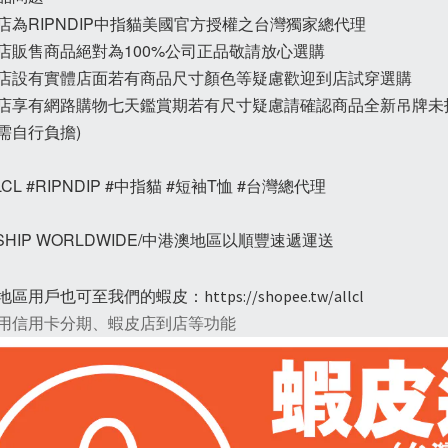
本店為RIPNDIP中指貓美國官方授權之台灣獨家總代理
本店販售商品絕對為100%公司正品敬請放心選購
本店設有實體店面若有商品尺寸顏色等疑慮歡迎到店試穿選購
本店享有網路購物七天鑑賞期若有尺寸疑慮請確認商品全新吊牌未
需自行負擔)
LCL #RIPNDIP #中指貓 #短袖T恤 #台灣總代理
 SHIP WORLDWIDE/中港澳地區以順豐速遞運送
地區用戶也可至我們的蝦皮：
https://shopee.tw/allcl
用信用卡分期、蝦皮店到店等功能