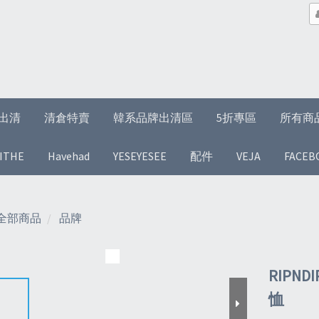
1折出清
清倉特賣
韓系品牌出清區
5折專區
所有商
ITHE
Havehad
YESEYESEE
配件
VEJA
FACEB
全部商品
品牌
RIPND
恤