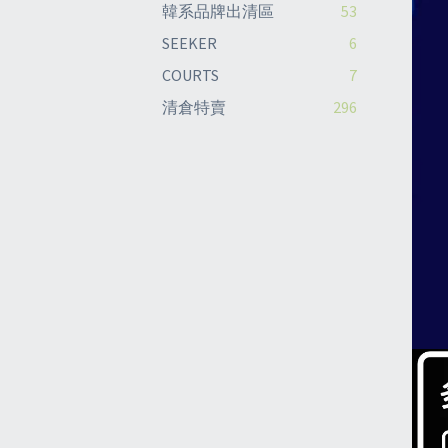
韓系品牌出清區
53
SEEKER
6
COURTS
7
清倉特賣
296