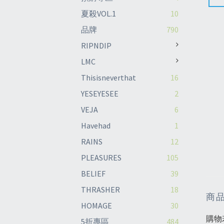
夏殺VOL.1
10
品牌
790
RIPNDIP
LMC
Thisisneverthat
16
YESEYESEE
2
VEJA
6
Havehad
1
RAINS
12
PLEASURES
105
BELIEF
39
THRASHER
18
商
HOMAGE
30
購物
5折專區
484