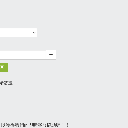
0
3
車
蹤清單
示，以獲得我們的即時客服協助喔！！