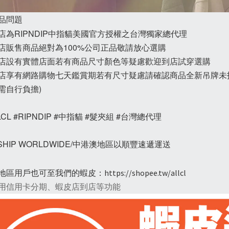
商品問題
本店為RIPNDIP中指貓美國官方授權之台灣獨家總代理
本店販售商品絕對為100%公司正品敬請放心選購
本店設有實體店面若有商品尺寸顏色等疑慮歡迎到店試穿選購
本店享有網路購物七天鑑賞期若有尺寸疑慮請確認商品全新吊牌未
需自行負擔)
LCL #RIPNDIP #中指貓 #髮夾組 #台灣總代理
 SHIP WORLDWIDE/中港澳地區以順豐速遞運送
地區用戶也可至我們的蝦皮：
https://shopee.tw/allcl
用信用卡分期、蝦皮店到店等功能