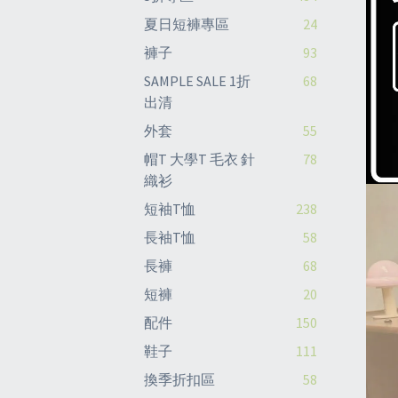
夏日短褲專區
24
褲子
93
SAMPLE SALE 1折
68
出清
外套
55
帽T 大學T 毛衣 針
78
織衫
短袖T恤
238
長袖T恤
58
長褲
68
短褲
20
配件
150
鞋子
111
換季折扣區
58