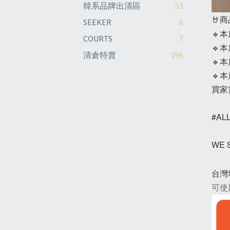
韓系品牌出清區
53
🤘
SEEKER
6
🔹
COURTS
7
🔹
清倉特賣
296
🔹
🔹
買家
#AL
WE
台灣
可使