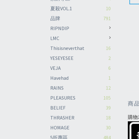
夏殺VOL.1
10
品牌
791
RIPNDIP
LMC
Thisisneverthat
16
YESEYESEE
2
VEJA
6
Havehad
1
RAINS
12
PLEASURES
105
商
BELIEF
39
購物
THRASHER
18
HOMAGE
30
5折專區
484