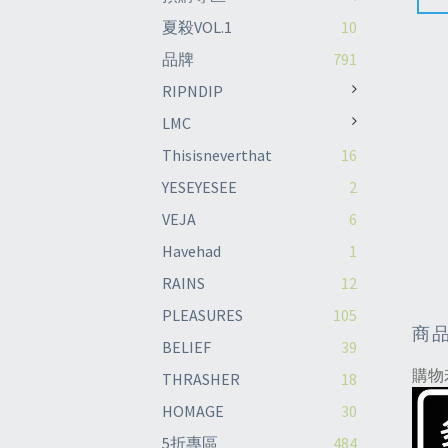
夏殺VOL.1
10
品牌
791
RIPNDIP
LMC
Thisisneverthat
16
YESEYESEE
2
VEJA
6
Havehad
1
RAINS
12
PLEASURES
105
商
BELIEF
39
購物
THRASHER
18
HOMAGE
30
5折專區
484