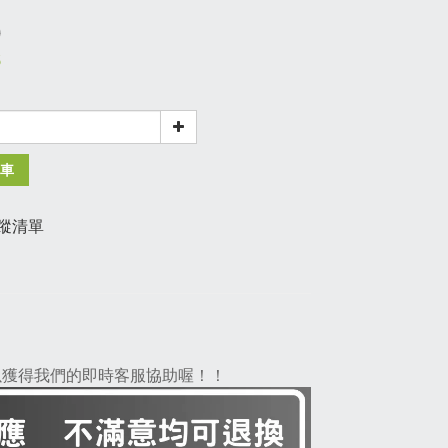
0
6
車
蹤清單
，以獲得我們的即時客服協助喔！！