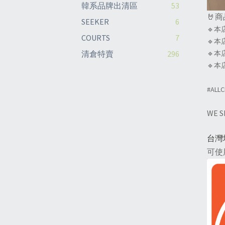
韓系品牌出清區
53
🤘
SEEKER
6
🔹本
COURTS
7
🔹
清倉特賣
296
🔹
🔹
#ALL
WE 
台灣
可使