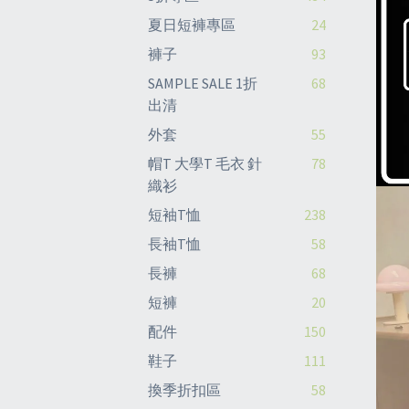
夏日短褲專區
24
褲子
93
SAMPLE SALE 1折
68
出清
外套
55
帽T 大學T 毛衣 針
78
織衫
短袖T恤
238
長袖T恤
58
長褲
68
短褲
20
配件
150
鞋子
111
換季折扣區
58