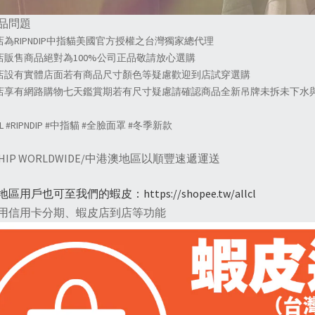
商品問題
店為RIPNDIP中指貓美國官方授權之台灣獨家總代理
本店販售商品絕對為100%公司正品敬請放心選購
本店設有實體店面若有商品尺寸顏色等疑慮歡迎到店試穿選購
本店享有網路購物七天鑑賞期若有尺寸疑慮請確認商品全新吊牌未拆未下水與
CL #RIPNDIP #中指貓 #全臉面罩 #冬季新款
SHIP WORLDWIDE/中港澳地區以順豐速遞運送
地區用戶也可至我們的蝦皮：
https://shopee.tw/allcl
用信用卡分期、蝦皮店到店等功能