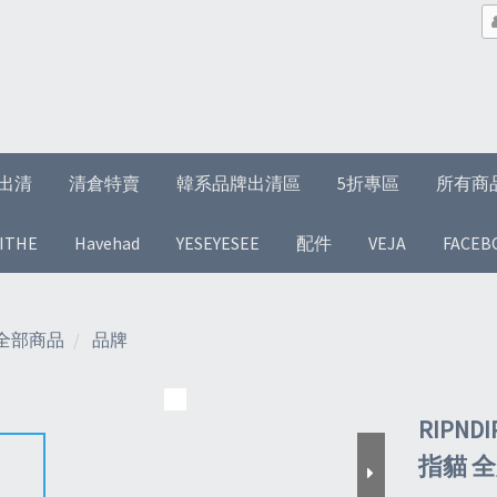
1折出清
清倉特賣
韓系品牌出清區
5折專區
所有商
ITHE
Havehad
YESEYESEE
配件
VEJA
FACEB
全部商品
品牌
RIPNDI
指貓 