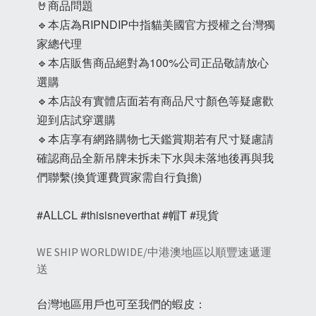
🤘商品問題
🔹本店為RIPNDIP中指貓美國官方授權之台灣獨
家總代理
🔹本店販售商品絕對為100%公司正品敬請放心
選購
🔹本店設有實體店面若有商品尺寸顏色等疑慮歡
迎到店試穿選購
🔹本店享有網路購物七天鑑賞期若有尺寸疑慮請
確認商品全新吊牌未拆未下水與未落地後再與我
們聯繫(換貨運費買家需自行負擔)
#ALLCL #thisisneverthat #帽T #現貨
WE SHIP WORLDWIDE/中港澳地區以順豐速遞運
送
台灣地區用戶也可至我們的蝦皮：